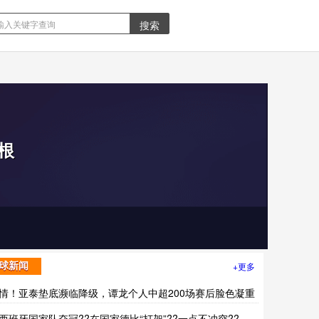
根
+更多
球新闻
情！亚泰垫底濒临降级，谭龙个人中超200场赛后脸色凝重
西班牙国家队夺冠??在国家德比“打架”??一点不冲突??