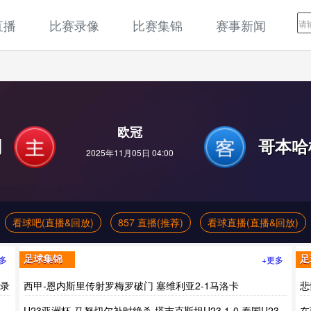
直播
比赛录像
比赛集锦
赛事新闻
欧冠
刺
哥本哈
2025年11月05日 04:00
看球吧(直播&回放)
857 直播(推荐)
看球直播(直播&回放)
多
+更多
足球集锦
足
场录
西甲-恩内斯里传射罗梅罗破门 塞维利亚2-1马洛卡
悲
U23亚洲杯-马努切尔补时绝杀 塔吉克斯坦U23 1-0 泰国U23
在