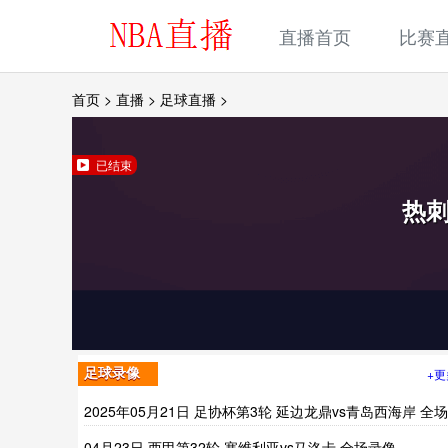
直播首页
比赛
首页
>
直播
>
足球直播
>
已结束
热
+更
足球录像
2025年05月21日 足协杯第3轮 延边龙鼎vs青岛西海岸 全
像
04月23日 西甲第32轮 塞维利亚vs马洛卡 全场录像