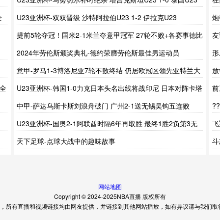
全
U23亚洲杯-双双晋级 沙特阿拉伯U23 1-2 伊拉克U23
炮
提前5轮夺冠！国米2-1米兰夺意甲冠军 27轮不败+各赛事德比
友
6连杀
关
2024年劳伦斯颁奖典礼-德约荣膺劳伦斯最佳男运动员
形
拥
意甲-罗马1-3博洛尼亚7轮不败终结 仍居欧冠区领先亚特兰大
放
1分
 全
U23亚洲杯-韩国1-0力克日本头名出线将战印尼 日本对阵卡塔
前
尔
对
中甲-萨达乌斯卡斯刘浪舟破门 广州2-1送无锡吴钩五连败
?
德
U23亚洲杯-国奥2-1阿联酋时隔6年再取胜 最终1胜2负第3无
飞
缘出线
天下足球-点球大战中的趣味故事
斗
网站地图
Copyright © 2024-2025NBA直播 版权所有
，所有直播和视频链接均由网友提供，并链接到其他网站播放，如有异议请与我们取得联系