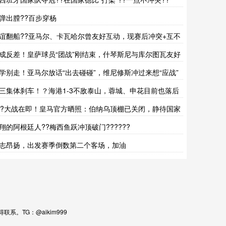
弹出膛??百步穿杨
谊翻船??亚马尔、卡瓦哈尔曾友好互动，现赛后冲突+互不
注
成反差！皇萨球员“团战”刚结束，什琴斯尼与库尔图瓦友好
抱
学别走！亚马尔放话“出去碰碰”，维尼修斯冲过来想“应战”
三集体刹车！？海港1-3不敌泰山，蓉城、申花目前也落后
手
??大战在即！皇马官方晒照：伯纳乌顶棚已关闭，静待国家
比
翔的阿根廷人??梅西鱼跃冲顶破门??????
志昂扬，出发赛季倒数第二个客场，加油
。TG：@aikim999