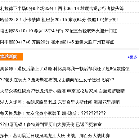
利拉德下半场0分&全场35分！西卡36+14 雄鹿击退步行者拔头筹
哈登28+8！小卡缺阵 祖巴茨20+15 东欧64分 快船1-0独行侠！
塔图姆23+10+10 希罗13中4 绿军22记三分轻取热火迎开门红
阿不都20+17+6 齐麟20分 崔永熙21+5 新疆大胜广州获赛点
+更多
篮球新闻
奥多姆：退役后染上了赌瘾 科比臭骂我一顿后帮我还了超6位数赌债
??老头在玩火？詹姆斯在布朗尼面前向陌生女子送出飞吻??
火箭众将红毯秀??狄龙清新小西装 申京宽松居家风 白魔短裤吸睛
湖人入场照：布朗尼略显老成 东契奇里夫斯休闲 海斯花里胡哨
每天换风格！女友化身小家碧玉 凯-琼斯：??????????
??但愿无碍！多特踩到亚历山大脚受伤 已返回更衣室
探长：丛明晨近日现身黑龙江大庆 出战厂牌百分大战比赛