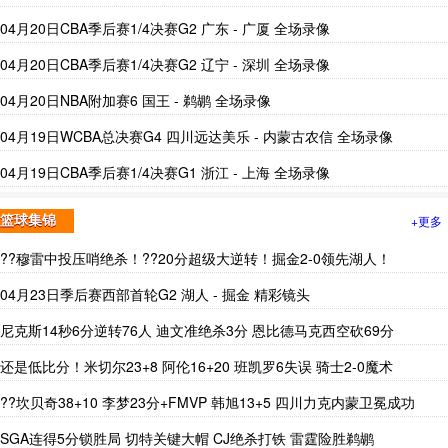
04月20日CBA季后赛1/4决赛G2 广东 - 广厦 全场录像
04月20日CBA季后赛1/4决赛G2 辽宁 - 深圳 全场录像
04月20日NBA附加赛6 国王 - 鹈鹕 全场录像
04月19日WCBA总决赛G4 四川远达美乐 - 内蒙古农信 全场录像
04月19日CBA季后赛1/4决赛G1 浙江 - 上海 全场录像
+更多
篮球集锦
??穆雷中投压哨绝杀！??20分超级大逆转！掘金2-0领先湖人！
04月23日季后赛西部首轮G2 湖人 - 掘金 精彩镜头
尼克斯14秒6分逆转76人 迪文准绝杀3分 恩比德马克西空砍69分
还是低比分！米切尔23+8 阿伦16+20 班凯罗6失误 骑士2-0魔术
??坎贝奇38+10 李梦23分+FMVP 韩旭13+5 四川力克内蒙卫冕成功
SGA连得5分锁胜局 切特关键大帽 CJ绝杀打铁 雷霆险胜鹈鹕